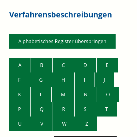
Verfahrensbeschreibungen
Alphabetisches Register überspringen
A
B
C
D
E
F
G
H
I
J
K
L
M
N
O
P
Q
R
S
T
U
V
W
Z