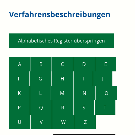
Verfahrensbeschreibungen
Alphabetisches Register überspringen
A
B
C
D
E
F
G
H
I
J
K
L
M
N
O
P
Q
R
S
T
U
V
W
Z