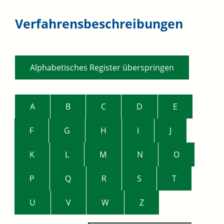
Verfahrensbeschreibungen
Alphabetisches Register überspringen
A
B
C
D
E
F
G
H
I
J
K
L
M
N
O
P
Q
R
S
T
U
V
W
Z