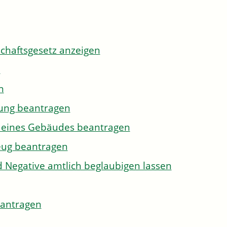
tschaftsgesetz anzeigen
n
n
gung beantragen
g eines Gebäudes beantragen
eug beantragen
d Negative amtlich beglaubigen lassen
eantragen