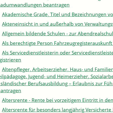
radumwandlungen beantragen
Akademische Grade, Titel und Bezeichnungen v
Akteneinsicht in und außerhalb von Verwaltung
Allgemein bildende Schulen - zur Abendrealsch
Als berechtigte Person Fahrzeugregisterauskunft
Als Servicedienstleisterin oder Servicedienstle
gistrieren
Altenpfleger, Arbeitserzieher, Haus- und Familien
ilpädagoge, Jugend- und Heimerzieher, Sozialarbe
sländischer Berufsausbildung – Erlaubnis zur Fü
antragen
Altersrente - Rente bei vorzeitigem Eintritt in 
Altersrente für besonders langjährig Versichert