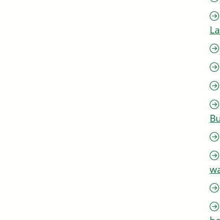
L
Bu
w