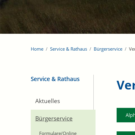
Home
Service & Rathaus
Bürgerservice
Ve
Service & Rathaus
Ve
Aktuelles
Alp
Bürgerservice
Formulare/Online