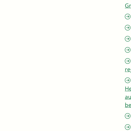
G
re
He
au
be