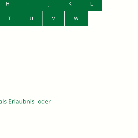
H
I
J
K
L
T
U
V
W
s Erlaubnis- oder