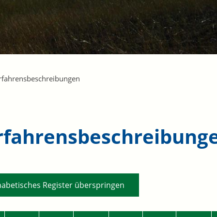
rfahrensbeschreibungen
rfahrensbeschreibung
habetisches Register überspringen