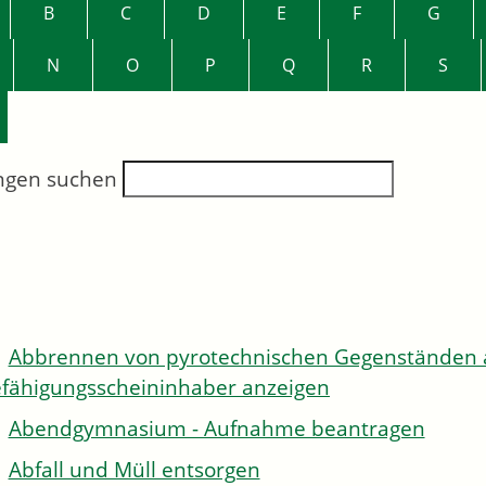
B
C
D
E
F
G
N
O
P
Q
R
S
ngen suchen
Abbrennen von pyrotechnischen Gegenständen al
fähigungsscheininhaber anzeigen
Abendgymnasium - Aufnahme beantragen
Abfall und Müll entsorgen