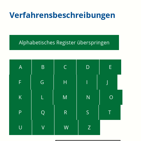
Verfahrensbeschreibungen
Alphabetisches Register überspringen
A
B
C
D
E
F
G
H
I
J
K
L
M
N
O
P
Q
R
S
T
U
V
W
Z