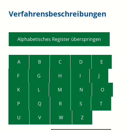
Verfahrensbeschreibungen
Alphabetisches Register überspringen
A
B
C
D
E
F
G
H
I
J
K
L
M
N
O
P
Q
R
S
T
U
V
W
Z