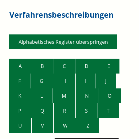
Verfahrensbeschreibungen
Alphabetisches Register überspringen
A
B
C
D
E
F
G
H
I
J
K
L
M
N
O
P
Q
R
S
T
U
V
W
Z