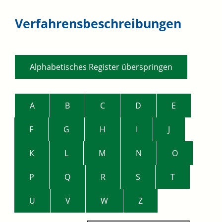
Verfahrensbeschreibungen
Alphabetisches Register überspringen
A
B
C
D
E
F
G
H
I
J
K
L
M
N
O
P
Q
R
S
T
U
V
W
Z