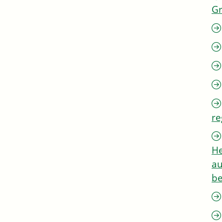
G
re
He
au
be