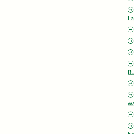
L
Bu
w