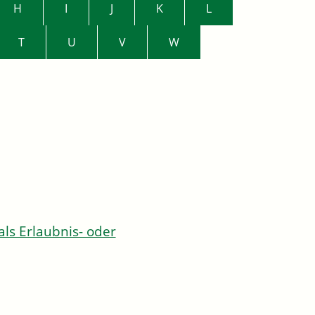
H
I
J
K
L
T
U
V
W
s Erlaubnis- oder