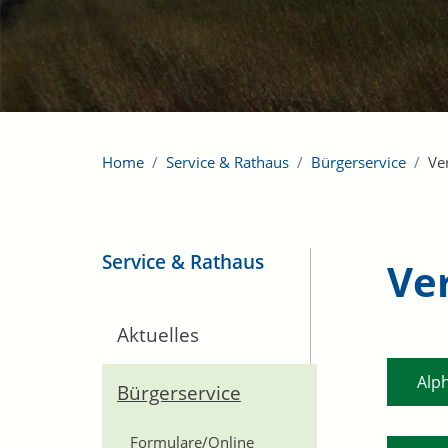
Home
Service & Rathaus
Bürgerservice
Ve
Service & Rathaus
Ve
Aktuelles
Alp
Bürgerservice
Formulare/Online