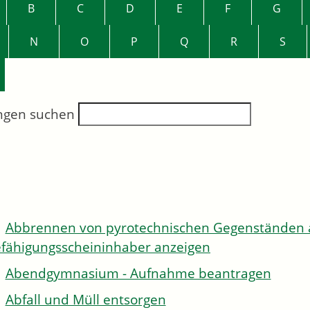
B
C
D
E
F
G
N
O
P
Q
R
S
ngen suchen
Abbrennen von pyrotechnischen Gegenständen al
fähigungsscheininhaber anzeigen
Abendgymnasium - Aufnahme beantragen
Abfall und Müll entsorgen