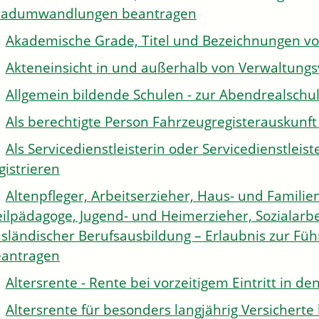
radumwandlungen beantragen
Akademische Grade, Titel und Bezeichnungen v
Akteneinsicht in und außerhalb von Verwaltung
Allgemein bildende Schulen - zur Abendrealsch
Als berechtigte Person Fahrzeugregisterauskunft
Als Servicedienstleisterin oder Servicedienstle
gistrieren
Altenpfleger, Arbeitserzieher, Haus- und Familien
ilpädagoge, Jugend- und Heimerzieher, Sozialarbe
sländischer Berufsausbildung – Erlaubnis zur Fü
antragen
Altersrente - Rente bei vorzeitigem Eintritt in 
Altersrente für besonders langjährig Versichert