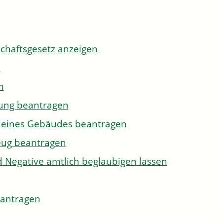
tschaftsgesetz anzeigen
n
n
gung beantragen
g eines Gebäudes beantragen
eug beantragen
d Negative amtlich beglaubigen lassen
eantragen