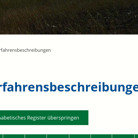
rfahrensbeschreibungen
rfahrensbeschreibung
habetisches Register überspringen