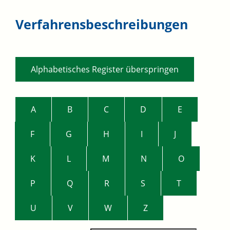
Verfahrensbeschreibungen
Alphabetisches Register überspringen
A
B
C
D
E
F
G
H
I
J
K
L
M
N
O
P
Q
R
S
T
U
V
W
Z