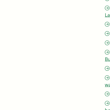
L
Bu
w