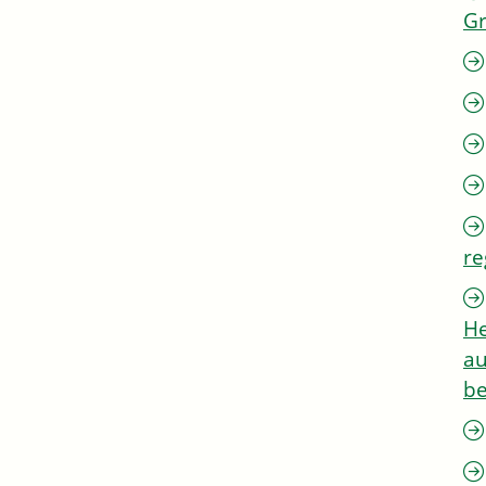
G
re
He
au
be