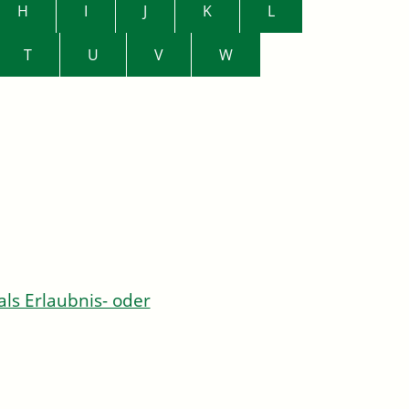
H
I
J
K
L
T
U
V
W
s Erlaubnis- oder