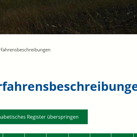
rfahrensbeschreibungen
rfahrensbeschreibung
habetisches Register überspringen