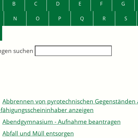
B
C
D
E
F
G
N
O
P
Q
R
S
ngen suchen
Abbrennen von pyrotechnischen Gegenständen al
fähigungsscheininhaber anzeigen
Abendgymnasium - Aufnahme beantragen
Abfall und Müll entsorgen