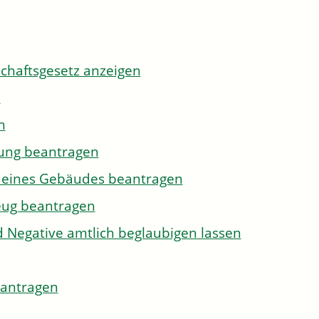
tschaftsgesetz anzeigen
n
n
gung beantragen
g eines Gebäudes beantragen
eug beantragen
d Negative amtlich beglaubigen lassen
eantragen