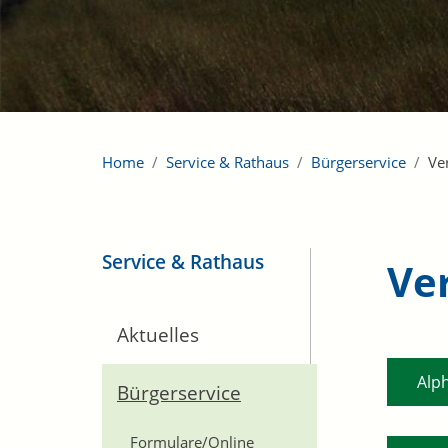
Home
Service & Rathaus
Bürgerservice
Ve
Service & Rathaus
Ve
Aktuelles
Alp
Bürgerservice
Formulare/Online