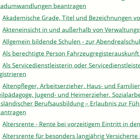
radumwandlungen beantragen
Akademische Grade, Titel und Bezeichnungen v
Akteneinsicht in und außerhalb von Verwaltung
Allgemein bildende Schulen - zur Abendrealsch
Als berechtigte Person Fahrzeugregisterauskunft
Als Servicedienstleisterin oder Servicedienstle
gistrieren
Altenpfleger, Arbeitserzieher, Haus- und Familien
ilpädagoge, Jugend- und Heimerzieher, Sozialarbe
sländischer Berufsausbildung – Erlaubnis zur Fü
antragen
Altersrente - Rente bei vorzeitigem Eintritt in 
Altersrente für besonders langjährig Versichert