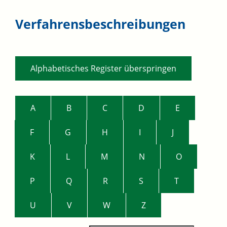
Verfahrensbeschreibungen
Alphabetisches Register überspringen
A
B
C
D
E
F
G
H
I
J
K
L
M
N
O
P
Q
R
S
T
U
V
W
Z