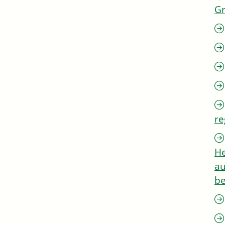
G
re
He
au
be