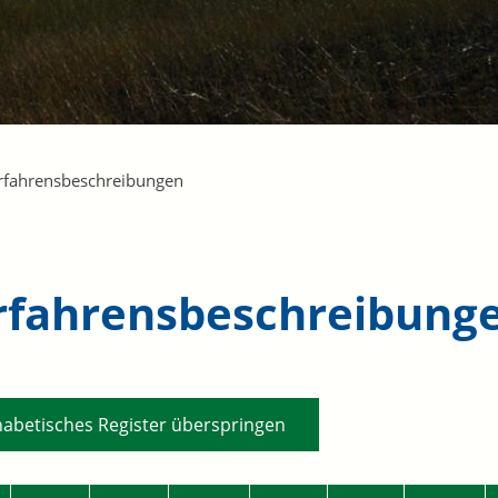
rfahrensbeschreibungen
rfahrensbeschreibung
habetisches Register überspringen