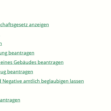
tschaftsgesetz anzeigen
n
n
gung beantragen
g eines Gebäudes beantragen
eug beantragen
d Negative amtlich beglaubigen lassen
eantragen