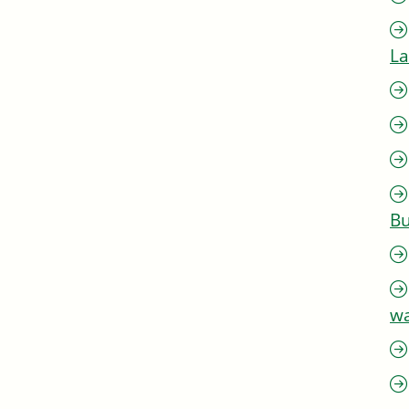
L
Bu
w