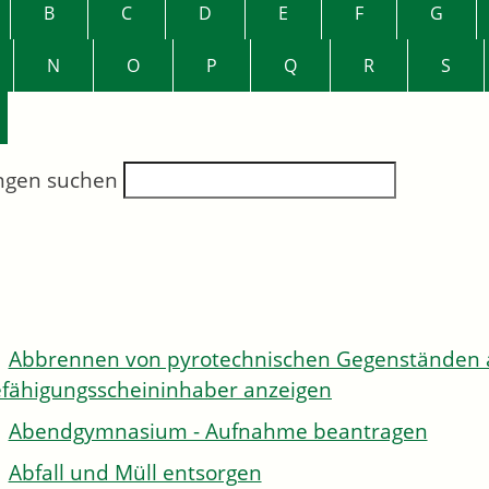
B
C
D
E
F
G
N
O
P
Q
R
S
ngen suchen
Abbrennen von pyrotechnischen Gegenständen al
fähigungsscheininhaber anzeigen
Abendgymnasium - Aufnahme beantragen
Abfall und Müll entsorgen