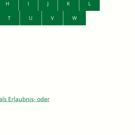
H
I
J
K
L
T
U
V
W
s Erlaubnis- oder