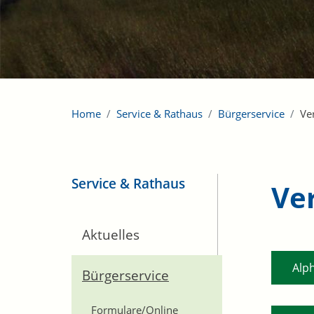
Home
Service & Rathaus
Bürgerservice
Ve
Service & Rathaus
Ve
Aktuelles
Alp
Bürgerservice
Formulare/Online