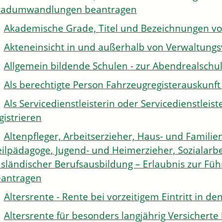
radumwandlungen beantragen
Akademische Grade, Titel und Bezeichnungen v
Akteneinsicht in und außerhalb von Verwaltung
Allgemein bildende Schulen - zur Abendrealsch
Als berechtigte Person Fahrzeugregisterauskunft
Als Servicedienstleisterin oder Servicedienstle
gistrieren
Altenpfleger, Arbeitserzieher, Haus- und Familien
ilpädagoge, Jugend- und Heimerzieher, Sozialarbe
sländischer Berufsausbildung – Erlaubnis zur Fü
antragen
Altersrente - Rente bei vorzeitigem Eintritt in 
Altersrente für besonders langjährig Versichert