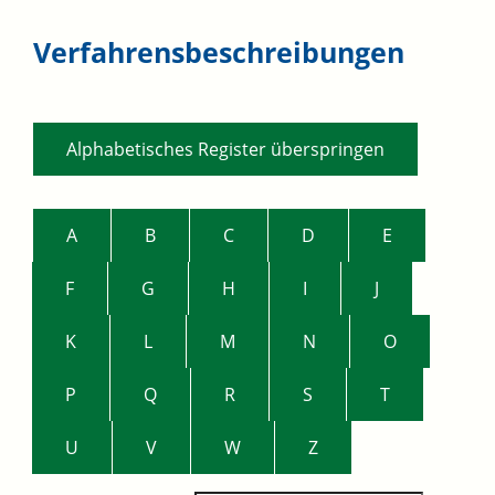
Verfahrensbeschreibungen
Alphabetisches Register überspringen
A
B
C
D
E
F
G
H
I
J
K
L
M
N
O
P
Q
R
S
T
U
V
W
Z