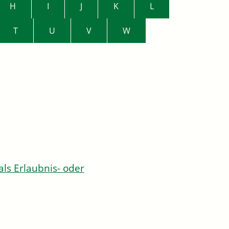
H
I
J
K
L
T
U
V
W
s Erlaubnis- oder