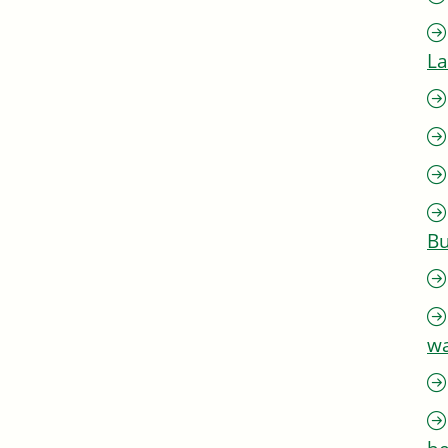
L
Bu
w