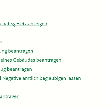
tschaftsgesetz anzeigen
n
n
gung beantragen
g eines Gebäudes beantragen
eug beantragen
d Negative amtlich beglaubigen lassen
eantragen