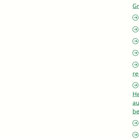
G
re
He
au
be