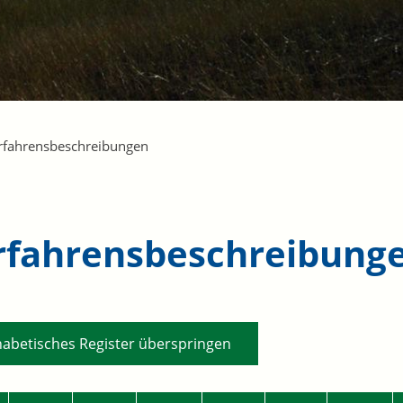
rfahrensbeschreibungen
rfahrensbeschreibung
habetisches Register überspringen