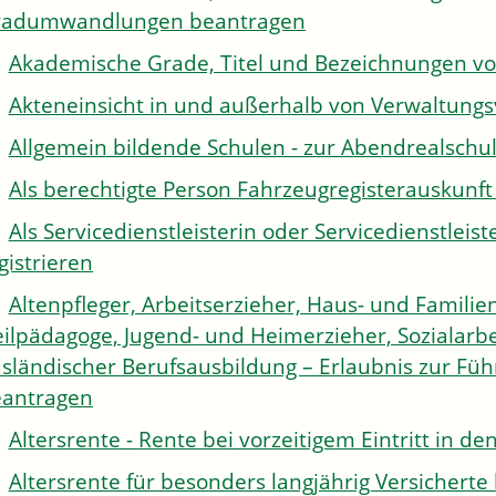
radumwandlungen beantragen
Akademische Grade, Titel und Bezeichnungen v
Akteneinsicht in und außerhalb von Verwaltung
Allgemein bildende Schulen - zur Abendrealsch
Als berechtigte Person Fahrzeugregisterauskunft
Als Servicedienstleisterin oder Servicedienstle
gistrieren
Altenpfleger, Arbeitserzieher, Haus- und Familien
ilpädagoge, Jugend- und Heimerzieher, Sozialarbe
sländischer Berufsausbildung – Erlaubnis zur Fü
antragen
Altersrente - Rente bei vorzeitigem Eintritt in 
Altersrente für besonders langjährig Versichert