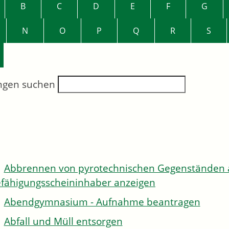
B
C
D
E
F
G
N
O
P
Q
R
S
ngen suchen
Abbrennen von pyrotechnischen Gegenständen al
fähigungsscheininhaber anzeigen
Abendgymnasium - Aufnahme beantragen
Abfall und Müll entsorgen