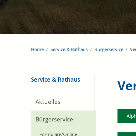
Home
Service & Rathaus
Bürgerservice
Ve
Service & Rathaus
Ve
Aktuelles
Alp
Bürgerservice
Formulare/Online