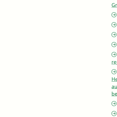
G
re
He
au
be