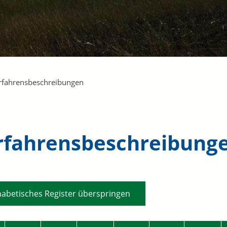
rfahrensbeschreibungen
rfahrensbeschreibung
habetisches Register überspringen