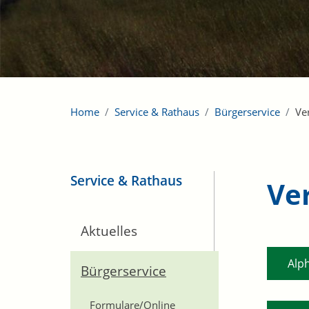
Home
Service & Rathaus
Bürgerservice
Ve
Service & Rathaus
Ve
Aktuelles
Alp
Bürgerservice
Formulare/Online