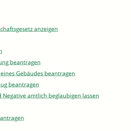
tschaftsgesetz anzeigen
n
n
gung beantragen
g eines Gebäudes beantragen
eug beantragen
d Negative amtlich beglaubigen lassen
eantragen