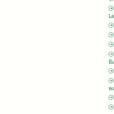
L
Bu
w