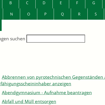
B
C
D
E
F
G
N
O
P
Q
R
S
ngen suchen
Abbrennen von pyrotechnischen Gegenständen al
fähigungsscheininhaber anzeigen
Abendgymnasium - Aufnahme beantragen
Abfall und Müll entsorgen