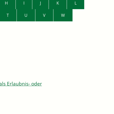
H
I
J
K
L
T
U
V
W
s Erlaubnis- oder