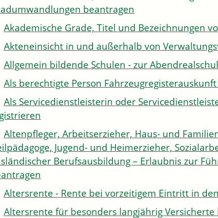
radumwandlungen beantragen
Akademische Grade, Titel und Bezeichnungen v
Akteneinsicht in und außerhalb von Verwaltung
Allgemein bildende Schulen - zur Abendrealsch
Als berechtigte Person Fahrzeugregisterauskunft
Als Servicedienstleisterin oder Servicedienstle
gistrieren
Altenpfleger, Arbeitserzieher, Haus- und Familien
ilpädagoge, Jugend- und Heimerzieher, Sozialarbe
sländischer Berufsausbildung – Erlaubnis zur Fü
antragen
Altersrente - Rente bei vorzeitigem Eintritt in 
Altersrente für besonders langjährig Versichert