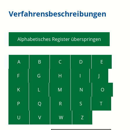
Verfahrensbeschreibungen
Alphabetisches Register überspringen
A
B
C
D
E
F
G
H
I
J
K
L
M
N
O
P
Q
R
S
T
U
V
W
Z