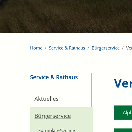
Home
Service & Rathaus
Bürgerservice
Ve
Service & Rathaus
Ve
Aktuelles
Alp
Bürgerservice
Formulare/Online