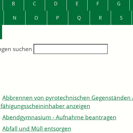
B
C
D
E
F
G
N
O
P
Q
R
S
ngen suchen
Abbrennen von pyrotechnischen Gegenständen al
fähigungsscheininhaber anzeigen
Abendgymnasium - Aufnahme beantragen
Abfall und Müll entsorgen