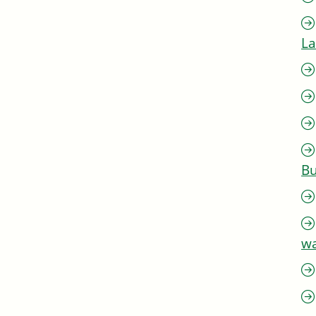
L
Bu
w