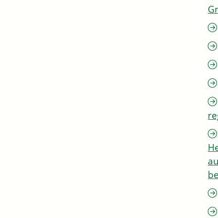
G
re
He
au
be