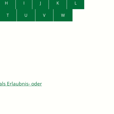
H
I
J
K
L
T
U
V
W
s Erlaubnis- oder