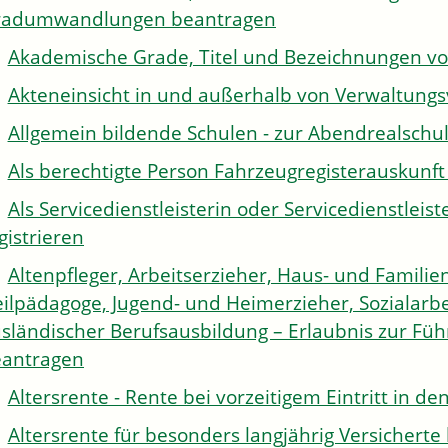
radumwandlungen beantragen
Akademische Grade, Titel und Bezeichnungen v
Akteneinsicht in und außerhalb von Verwaltung
Allgemein bildende Schulen - zur Abendrealsch
Als berechtigte Person Fahrzeugregisterauskunft
Als Servicedienstleisterin oder Servicedienstle
gistrieren
Altenpfleger, Arbeitserzieher, Haus- und Familien
ilpädagoge, Jugend- und Heimerzieher, Sozialarbe
sländischer Berufsausbildung – Erlaubnis zur Fü
antragen
Altersrente - Rente bei vorzeitigem Eintritt in 
Altersrente für besonders langjährig Versichert