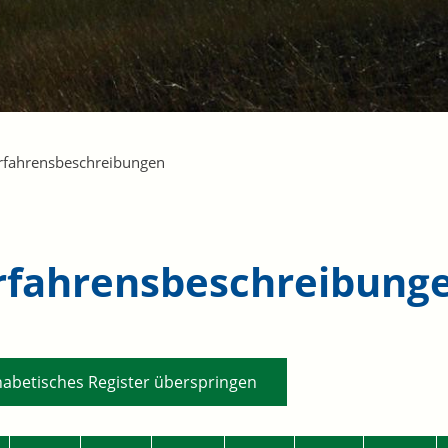
rfahrensbeschreibungen
rfahrensbeschreibung
habetisches Register überspringen