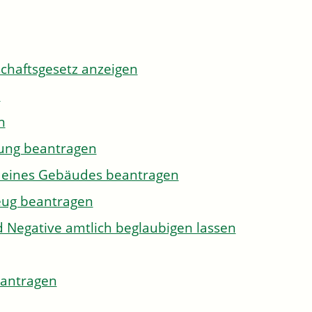
tschaftsgesetz anzeigen
n
n
gung beantragen
g eines Gebäudes beantragen
eug beantragen
d Negative amtlich beglaubigen lassen
eantragen