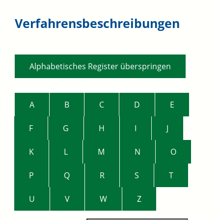
Verfahrensbeschreibungen
Alphabetisches Register überspringen
A
B
C
D
E
F
G
H
I
J
K
L
M
N
O
P
Q
R
S
T
U
V
W
Z