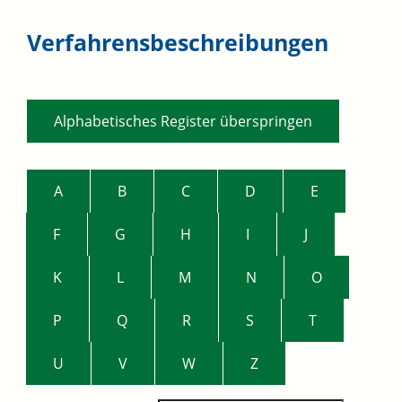
Verfahrensbeschreibungen
Alphabetisches Register überspringen
A
B
C
D
E
F
G
H
I
J
K
L
M
N
O
P
Q
R
S
T
U
V
W
Z