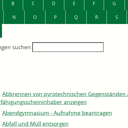
B
C
D
E
F
G
N
O
P
Q
R
S
ngen suchen
Abbrennen von pyrotechnischen Gegenständen al
fähigungsscheininhaber anzeigen
Abendgymnasium - Aufnahme beantragen
Abfall und Müll entsorgen