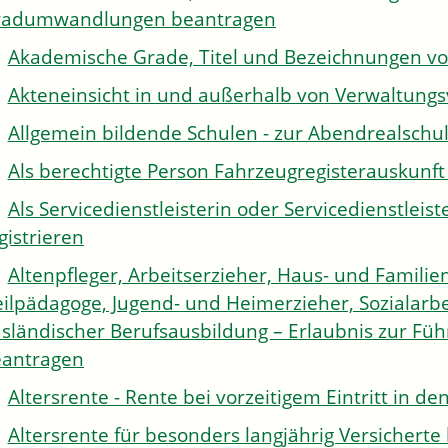
radumwandlungen beantragen
Akademische Grade, Titel und Bezeichnungen v
Akteneinsicht in und außerhalb von Verwaltung
Allgemein bildende Schulen - zur Abendrealsch
Als berechtigte Person Fahrzeugregisterauskunft
Als Servicedienstleisterin oder Servicedienstle
gistrieren
Altenpfleger, Arbeitserzieher, Haus- und Familien
ilpädagoge, Jugend- und Heimerzieher, Sozialarbe
sländischer Berufsausbildung – Erlaubnis zur Fü
antragen
Altersrente - Rente bei vorzeitigem Eintritt in 
Altersrente für besonders langjährig Versichert