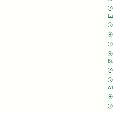
L
Bu
w