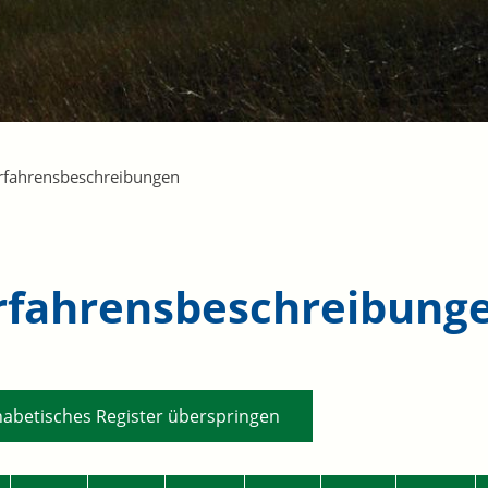
rfahrensbeschreibungen
rfahrensbeschreibung
habetisches Register überspringen