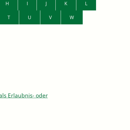
H
I
J
K
L
T
U
V
W
s Erlaubnis- oder