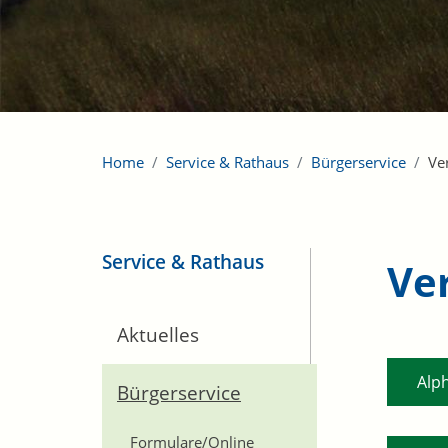
Home
Service & Rathaus
Bürgerservice
Ve
Service & Rathaus
Ve
Aktuelles
Alp
Bürgerservice
Formulare/Online