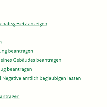
tschaftsgesetz anzeigen
n
n
gung beantragen
g eines Gebäudes beantragen
eug beantragen
d Negative amtlich beglaubigen lassen
eantragen