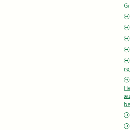
G
re
He
au
be