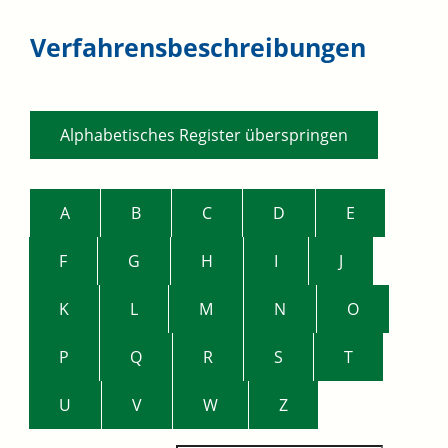
Verfahrensbeschreibungen
Alphabetisches Register überspringen
A
B
C
D
E
F
G
H
I
J
K
L
M
N
O
P
Q
R
S
T
U
V
W
Z