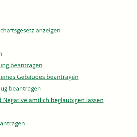
tschaftsgesetz anzeigen
n
n
gung beantragen
g eines Gebäudes beantragen
eug beantragen
d Negative amtlich beglaubigen lassen
eantragen