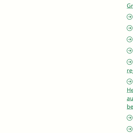
G
re
He
au
be