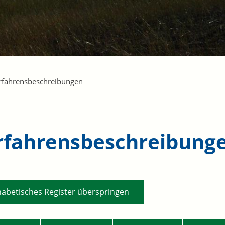
rfahrensbeschreibungen
rfahrensbeschreibung
habetisches Register überspringen