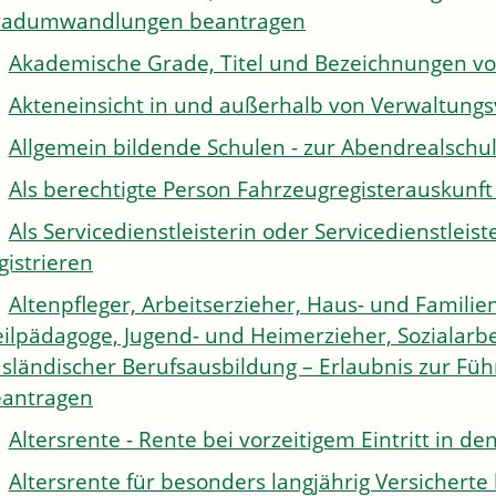
radumwandlungen beantragen
Akademische Grade, Titel und Bezeichnungen v
Akteneinsicht in und außerhalb von Verwaltung
Allgemein bildende Schulen - zur Abendrealsch
Als berechtigte Person Fahrzeugregisterauskunft
Als Servicedienstleisterin oder Servicedienstle
gistrieren
Altenpfleger, Arbeitserzieher, Haus- und Familien
ilpädagoge, Jugend- und Heimerzieher, Sozialarbe
sländischer Berufsausbildung – Erlaubnis zur Fü
antragen
Altersrente - Rente bei vorzeitigem Eintritt in 
Altersrente für besonders langjährig Versichert