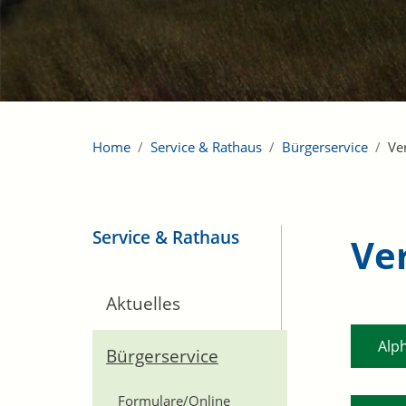
Home
Service & Rathaus
Bürgerservice
Ve
Service & Rathaus
Ve
Aktuelles
Alp
Bürgerservice
Formulare/Online