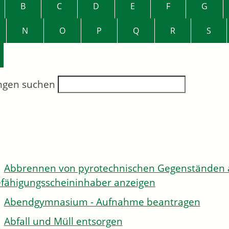
B
C
D
E
F
G
N
O
P
Q
R
S
ngen suchen
Abbrennen von pyrotechnischen Gegenständen al
fähigungsscheininhaber anzeigen
Abendgymnasium - Aufnahme beantragen
Abfall und Müll entsorgen