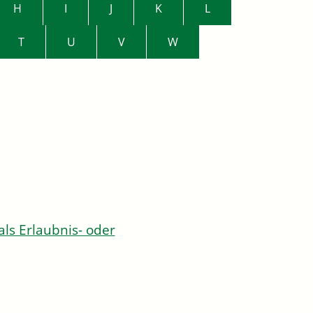
H
I
J
K
L
T
U
V
W
s Erlaubnis- oder