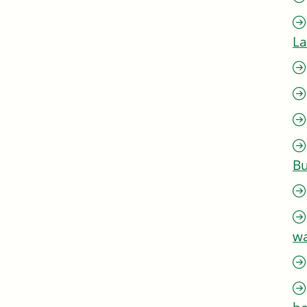
L
Bu
w