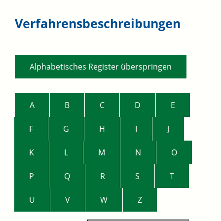
Verfahrensbeschreibungen
Alphabetisches Register überspringen
A
B
C
D
E
F
G
H
I
J
K
L
M
N
O
P
Q
R
S
T
U
V
W
Z