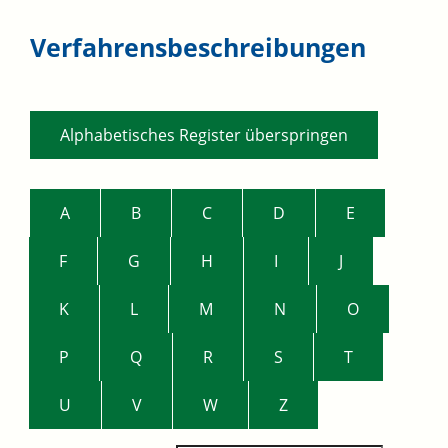
Verfahrensbeschreibungen
Alphabetisches Register überspringen
A
B
C
D
E
F
G
H
I
J
K
L
M
N
O
P
Q
R
S
T
U
V
W
Z