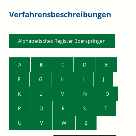
Verfahrensbeschreibungen
Alphabetisches Register überspringen
A
B
C
D
E
F
G
H
I
J
K
L
M
N
O
P
Q
R
S
T
U
V
W
Z