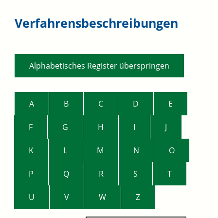
Verfahrensbeschreibungen
Alphabetisches Register überspringen
A
B
C
D
E
F
G
H
I
J
K
L
M
N
O
P
Q
R
S
T
U
V
W
Z