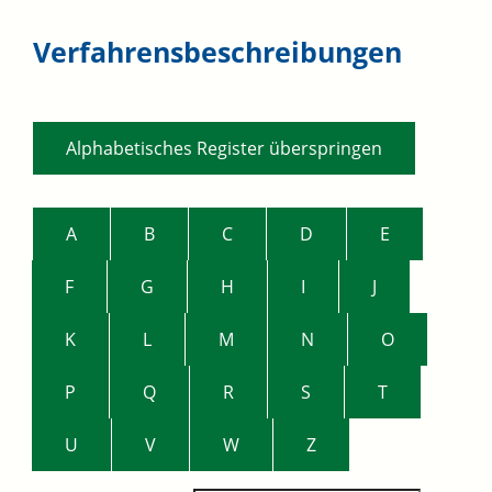
Verfahrensbeschreibungen
Alphabetisches Register überspringen
A
B
C
D
E
F
G
H
I
J
K
L
M
N
O
P
Q
R
S
T
U
V
W
Z