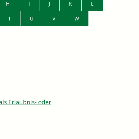
H
I
J
K
L
T
U
V
W
s Erlaubnis- oder