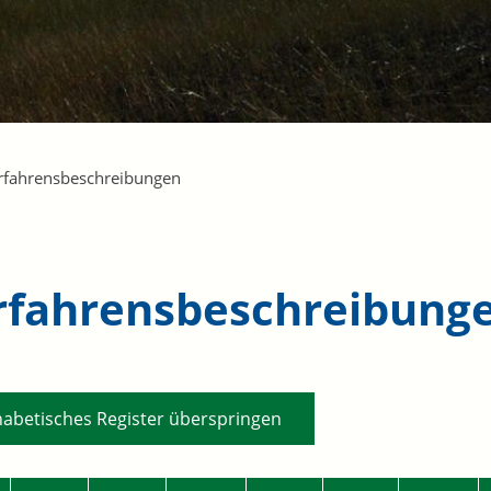
rfahrensbeschreibungen
rfahrensbeschreibung
habetisches Register überspringen