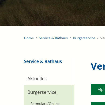
Home
Service & Rathaus
Bürgerservice
Ve
Service & Rathaus
Ve
Aktuelles
Alp
Bürgerservice
Formulare/Online