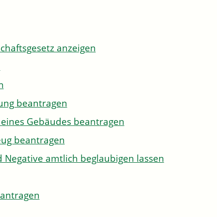
tschaftsgesetz anzeigen
n
n
gung beantragen
g eines Gebäudes beantragen
eug beantragen
d Negative amtlich beglaubigen lassen
eantragen