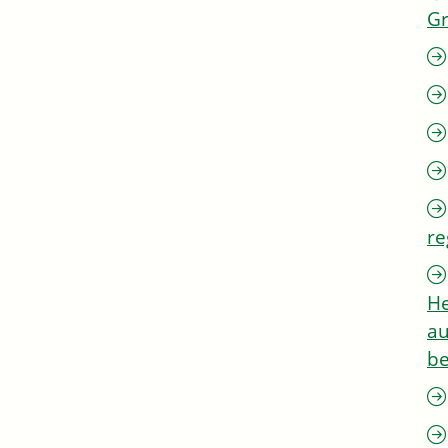
G
re
He
au
be