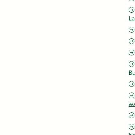
L
Bu
w