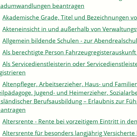
radumwandlungen beantragen
Akademische Grade, Titel und Bezeichnungen v
Akteneinsicht in und außerhalb von Verwaltung
Allgemein bildende Schulen - zur Abendrealsch
Als berechtigte Person Fahrzeugregisterauskunft
Als Servicedienstleisterin oder Servicedienstle
gistrieren
Altenpfleger, Arbeitserzieher, Haus- und Familien
ilpädagoge, Jugend- und Heimerzieher, Sozialarbe
sländischer Berufsausbildung – Erlaubnis zur Fü
antragen
Altersrente - Rente bei vorzeitigem Eintritt in 
Altersrente für besonders langjährig Versichert