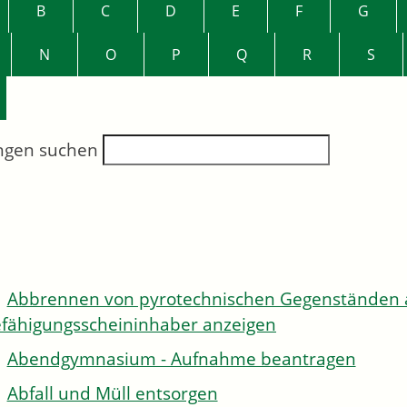
B
C
D
E
F
G
N
O
P
Q
R
S
ngen suchen
Abbrennen von pyrotechnischen Gegenständen al
fähigungsscheininhaber anzeigen
Abendgymnasium - Aufnahme beantragen
Abfall und Müll entsorgen