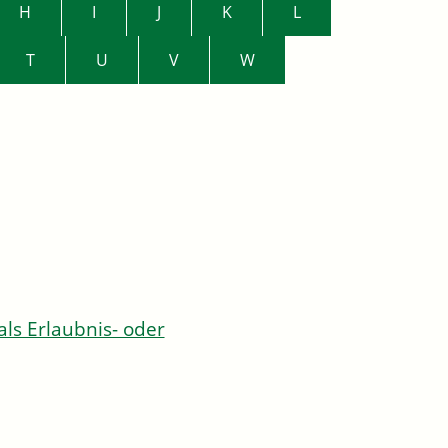
H
I
J
K
L
T
U
V
W
s Erlaubnis- oder