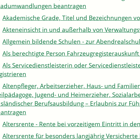
radumwandlungen beantragen
Akademische Grade, Titel und Bezeichnungen v
Akteneinsicht in und außerhalb von Verwaltung
Allgemein bildende Schulen - zur Abendrealsch
Als berechtigte Person Fahrzeugregisterauskunft
Als Servicedienstleisterin oder Servicedienstle
gistrieren
Altenpfleger, Arbeitserzieher, Haus- und Familien
ilpädagoge, Jugend- und Heimerzieher, Sozialarbe
sländischer Berufsausbildung – Erlaubnis zur Fü
antragen
Altersrente - Rente bei vorzeitigem Eintritt in 
Altersrente für besonders langjährig Versichert