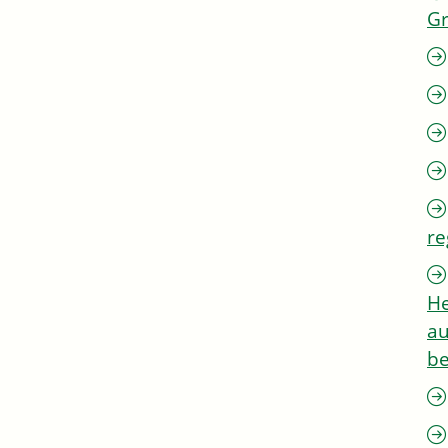
G
re
He
au
be