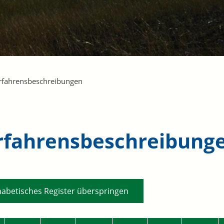
rfahrensbeschreibungen
rfahrensbeschreibung
habetisches Register überspringen