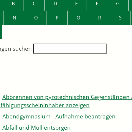
B
C
D
E
F
G
N
O
P
Q
R
S
ngen suchen
Abbrennen von pyrotechnischen Gegenständen al
fähigungsscheininhaber anzeigen
Abendgymnasium - Aufnahme beantragen
Abfall und Müll entsorgen