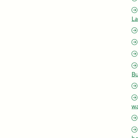
L
Bu
w