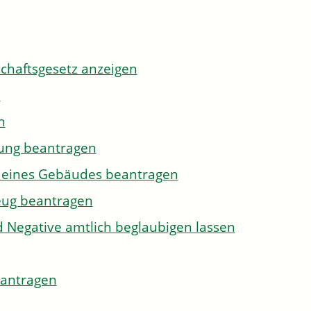
tschaftsgesetz anzeigen
n
n
gung beantragen
g eines Gebäudes beantragen
eug beantragen
d Negative amtlich beglaubigen lassen
eantragen