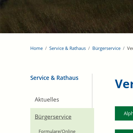
Home
Service & Rathaus
Bürgerservice
Ve
Service & Rathaus
Ve
Aktuelles
Alp
Bürgerservice
Formulare/Online