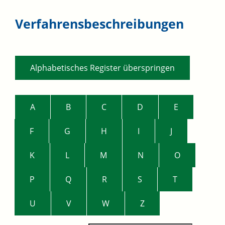
Verfahrensbeschreibungen
Alphabetisches Register überspringen
A
B
C
D
E
F
G
H
I
J
K
L
M
N
O
P
Q
R
S
T
U
V
W
Z