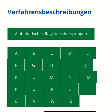
Verfahrensbeschreibungen
Alphabetisches Register überspringen
A
B
C
D
E
F
G
H
I
J
K
L
M
N
O
P
Q
R
S
T
U
V
W
Z