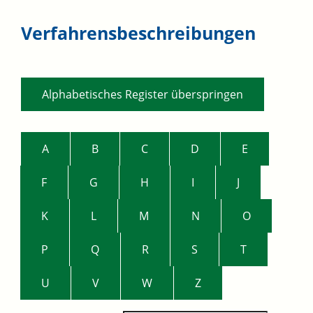
Verfahrensbeschreibungen
Alphabetisches Register überspringen
A
B
C
D
E
F
G
H
I
J
K
L
M
N
O
P
Q
R
S
T
U
V
W
Z