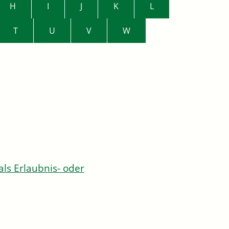
H
I
J
K
L
T
U
V
W
s Erlaubnis- oder