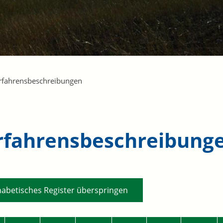
rfahrensbeschreibungen
rfahrensbeschreibung
habetisches Register überspringen