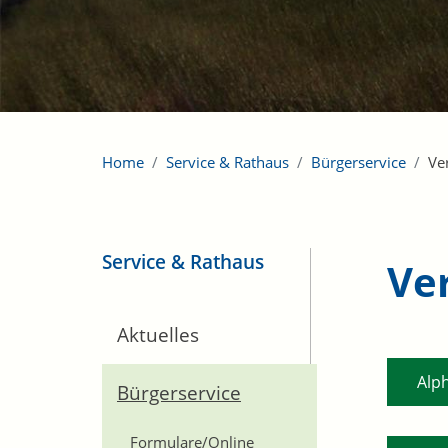
Home
Service & Rathaus
Bürgerservice
Ve
Service & Rathaus
Ve
Aktuelles
Alp
Bürgerservice
Formulare/Online