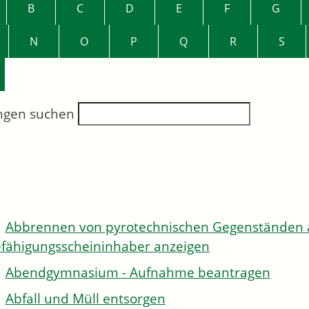
B
C
D
E
F
G
N
O
P
Q
R
S
ngen suchen
Abbrennen von pyrotechnischen Gegenständen al
fähigungsscheininhaber anzeigen
Abendgymnasium - Aufnahme beantragen
Abfall und Müll entsorgen