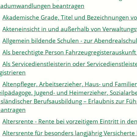
radumwandlungen beantragen
Akademische Grade, Titel und Bezeichnungen v
Akteneinsicht in und außerhalb von Verwaltung
Allgemein bildende Schulen - zur Abendrealsch
Als berechtigte Person Fahrzeugregisterauskunft
Als Servicedienstleisterin oder Servicedienstle
gistrieren
Altenpfleger, Arbeitserzieher, Haus- und Familien
ilpädagoge, Jugend- und Heimerzieher, Sozialarbe
sländischer Berufsausbildung – Erlaubnis zur Fü
antragen
Altersrente - Rente bei vorzeitigem Eintritt in 
Altersrente für besonders langjährig Versichert