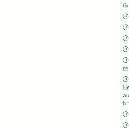
G
re
He
au
be