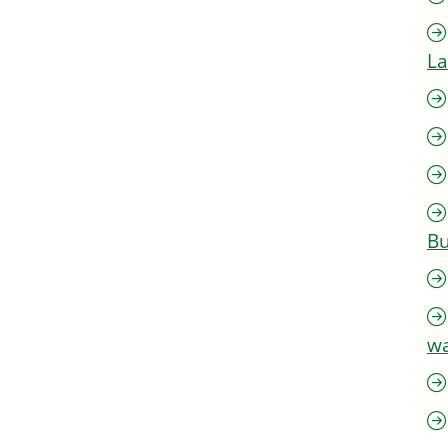
L
Bu
w