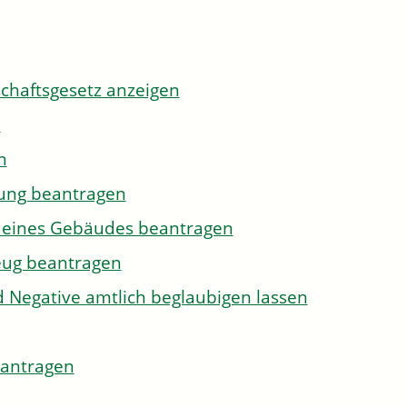
tschaftsgesetz anzeigen
n
n
gung beantragen
g eines Gebäudes beantragen
eug beantragen
d Negative amtlich beglaubigen lassen
eantragen