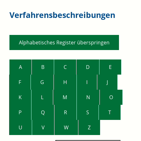
Verfahrensbeschreibungen
Alphabetisches Register überspringen
A
B
C
D
E
F
G
H
I
J
K
L
M
N
O
P
Q
R
S
T
U
V
W
Z