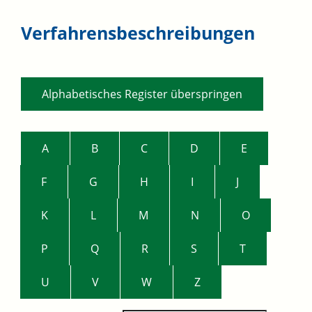
Verfahrensbeschreibungen
Alphabetisches Register überspringen
A
B
C
D
E
F
G
H
I
J
K
L
M
N
O
P
Q
R
S
T
U
V
W
Z