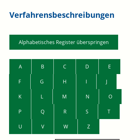
Verfahrensbeschreibungen
Alphabetisches Register überspringen
A
B
C
D
E
F
G
H
I
J
K
L
M
N
O
P
Q
R
S
T
U
V
W
Z