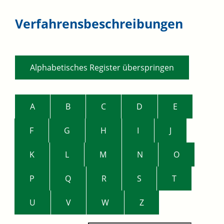
Verfahrensbeschreibungen
Alphabetisches Register überspringen
A
B
C
D
E
F
G
H
I
J
K
L
M
N
O
P
Q
R
S
T
U
V
W
Z