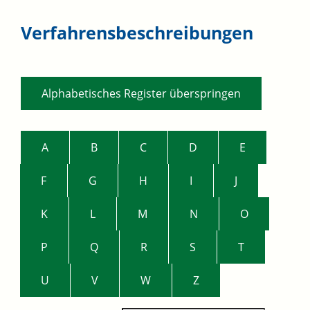
Verfahrensbeschreibungen
Alphabetisches Register überspringen
A
B
C
D
E
F
G
H
I
J
K
L
M
N
O
P
Q
R
S
T
U
V
W
Z