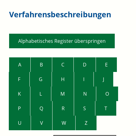
Verfahrensbeschreibungen
Alphabetisches Register überspringen
A
B
C
D
E
F
G
H
I
J
K
L
M
N
O
P
Q
R
S
T
U
V
W
Z