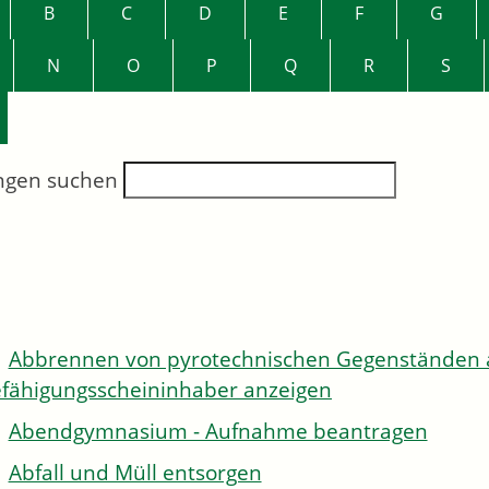
B
C
D
E
F
G
N
O
P
Q
R
S
ngen suchen
Abbrennen von pyrotechnischen Gegenständen al
fähigungsscheininhaber anzeigen
Abendgymnasium - Aufnahme beantragen
Abfall und Müll entsorgen