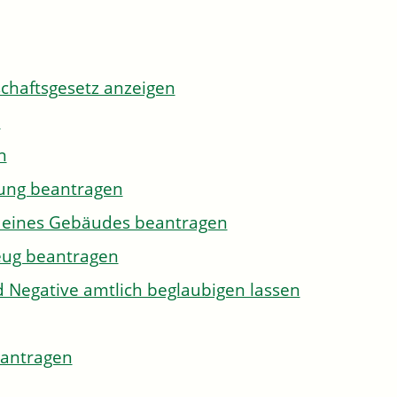
tschaftsgesetz anzeigen
n
n
gung beantragen
g eines Gebäudes beantragen
eug beantragen
d Negative amtlich beglaubigen lassen
eantragen