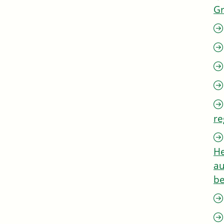
G
re
He
au
be