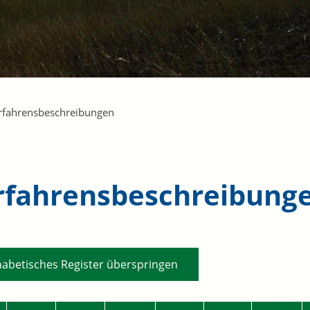
rfahrensbeschreibungen
rfahrensbeschreibung
habetisches Register überspringen