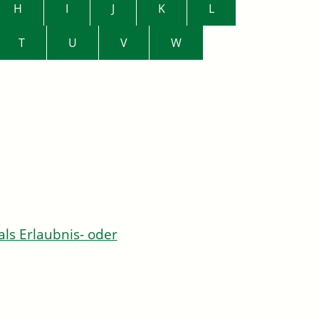
H
I
J
K
L
T
U
V
W
s Erlaubnis- oder