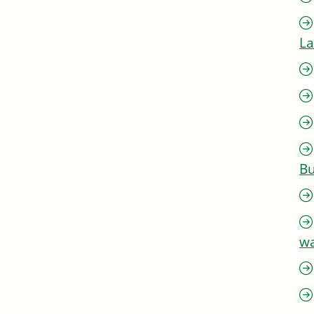
L
Bu
w