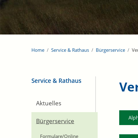
Home
Service & Rathaus
Bürgerservice
Ve
Service & Rathaus
Ve
Aktuelles
Alp
Bürgerservice
Formulare/Online