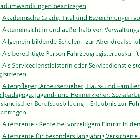
radumwandlungen beantragen
Akademische Grade, Titel und Bezeichnungen v
Akteneinsicht in und außerhalb von Verwaltung
Allgemein bildende Schulen - zur Abendrealsch
Als berechtigte Person Fahrzeugregisterauskunft
Als Servicedienstleisterin oder Servicedienstle
gistrieren
Altenpfleger, Arbeitserzieher, Haus- und Familien
ilpädagoge, Jugend- und Heimerzieher, Sozialarbe
sländischer Berufsausbildung – Erlaubnis zur Fü
antragen
Altersrente - Rente bei vorzeitigem Eintritt in 
Altersrente für besonders langjährig Versichert