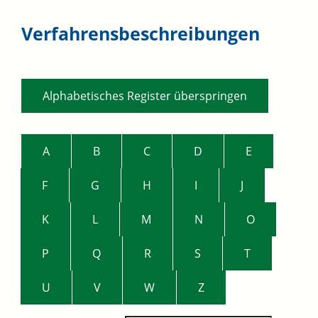
Verfahrensbeschreibungen
Alphabetisches Register überspringen
A
B
C
D
E
F
G
H
I
J
K
L
M
N
O
P
Q
R
S
T
U
V
W
Z