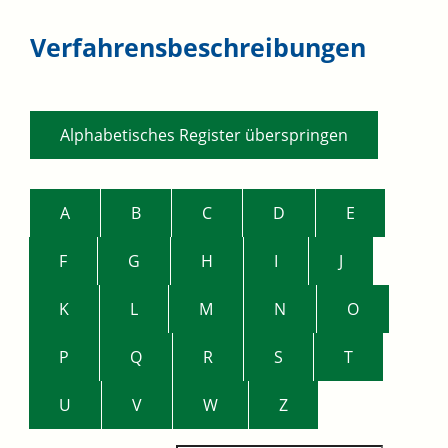
Verfahrensbeschreibungen
Alphabetisches Register überspringen
A
B
C
D
E
F
G
H
I
J
K
L
M
N
O
P
Q
R
S
T
U
V
W
Z