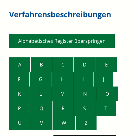
Verfahrensbeschreibungen
Alphabetisches Register überspringen
A
B
C
D
E
F
G
H
I
J
K
L
M
N
O
P
Q
R
S
T
U
V
W
Z