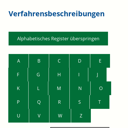
Verfahrensbeschreibungen
Alphabetisches Register überspringen
A
B
C
D
E
F
G
H
I
J
K
L
M
N
O
P
Q
R
S
T
U
V
W
Z