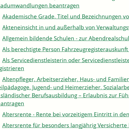
radumwandlungen beantragen
Akademische Grade, Titel und Bezeichnungen v
Akteneinsicht in und außerhalb von Verwaltung
Allgemein bildende Schulen - zur Abendrealsch
Als berechtigte Person Fahrzeugregisterauskunft
Als Servicedienstleisterin oder Servicedienstle
gistrieren
Altenpfleger, Arbeitserzieher, Haus- und Familien
ilpädagoge, Jugend- und Heimerzieher, Sozialarbe
sländischer Berufsausbildung – Erlaubnis zur Fü
antragen
Altersrente - Rente bei vorzeitigem Eintritt in 
Altersrente für besonders langjährig Versichert