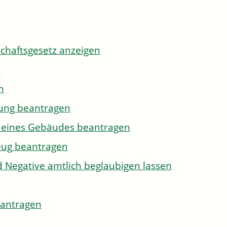
tschaftsgesetz anzeigen
n
n
gung beantragen
g eines Gebäudes beantragen
eug beantragen
d Negative amtlich beglaubigen lassen
eantragen