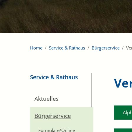
Home
Service & Rathaus
Bürgerservice
Ve
Service & Rathaus
Ve
Aktuelles
Alp
Bürgerservice
Formulare/Online