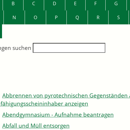
B
C
D
E
F
G
N
O
P
Q
R
S
ngen suchen
Abbrennen von pyrotechnischen Gegenständen al
fähigungsscheininhaber anzeigen
Abendgymnasium - Aufnahme beantragen
Abfall und Müll entsorgen