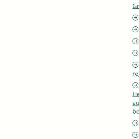
G
re
He
au
be