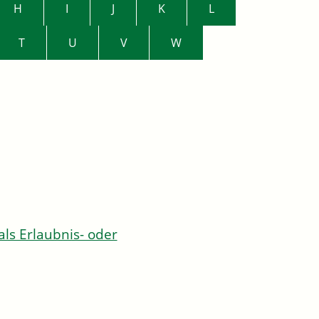
H
I
J
K
L
T
U
V
W
s Erlaubnis- oder