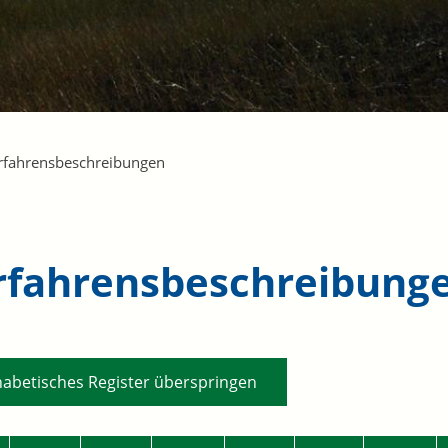
rfahrensbeschreibungen
rfahrensbeschreibung
habetisches Register überspringen