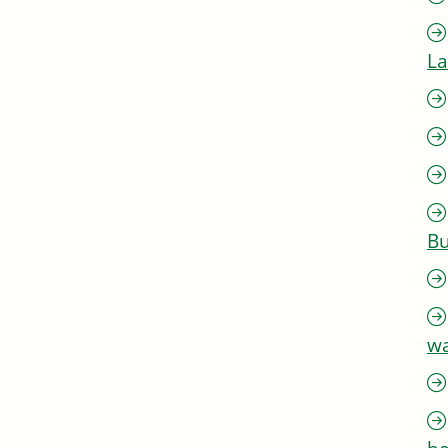
L
Bu
w