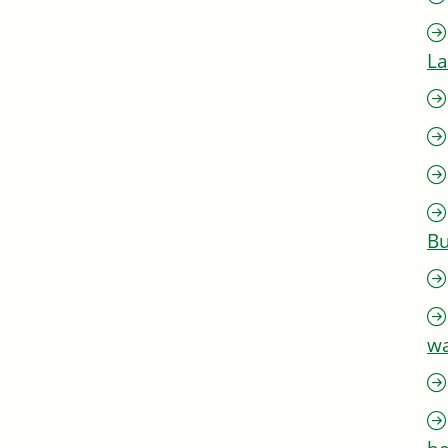
L
Bu
w