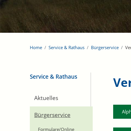
Home
Service & Rathaus
Bürgerservice
Ve
Service & Rathaus
Ve
Aktuelles
Alp
Bürgerservice
Formulare/Online