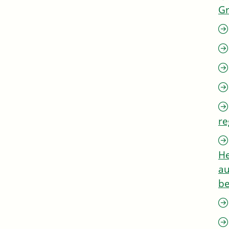
G
re
He
au
be