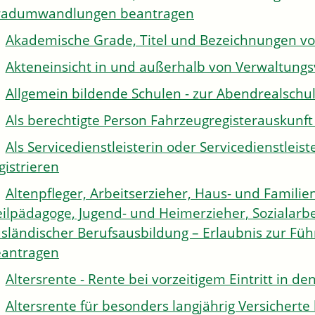
radumwandlungen beantragen
Akademische Grade, Titel und Bezeichnungen v
Akteneinsicht in und außerhalb von Verwaltung
Allgemein bildende Schulen - zur Abendrealsch
Als berechtigte Person Fahrzeugregisterauskunft
Als Servicedienstleisterin oder Servicedienstle
gistrieren
Altenpfleger, Arbeitserzieher, Haus- und Familien
ilpädagoge, Jugend- und Heimerzieher, Sozialarbe
sländischer Berufsausbildung – Erlaubnis zur Fü
antragen
Altersrente - Rente bei vorzeitigem Eintritt in 
Altersrente für besonders langjährig Versichert