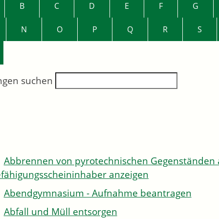
B
C
D
E
F
G
N
O
P
Q
R
S
ngen suchen
Abbrennen von pyrotechnischen Gegenständen al
fähigungsscheininhaber anzeigen
Abendgymnasium - Aufnahme beantragen
Abfall und Müll entsorgen