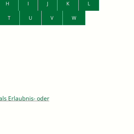
H
I
J
K
L
T
U
V
W
s Erlaubnis- oder