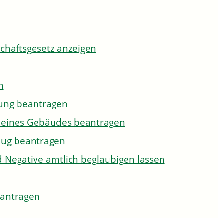
tschaftsgesetz anzeigen
n
n
gung beantragen
g eines Gebäudes beantragen
eug beantragen
d Negative amtlich beglaubigen lassen
eantragen