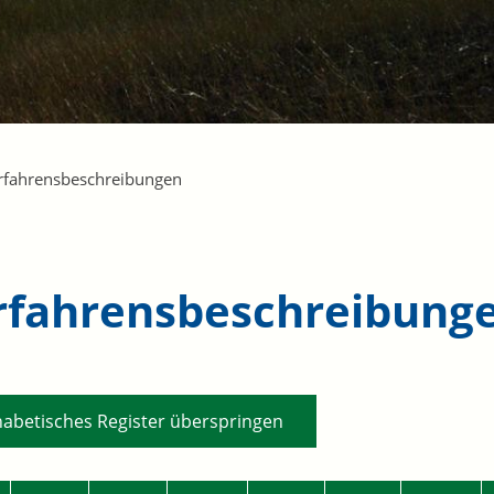
rfahrensbeschreibungen
rfahrensbeschreibung
habetisches Register überspringen