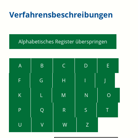
Verfahrensbeschreibungen
Alphabetisches Register überspringen
A
B
C
D
E
F
G
H
I
J
K
L
M
N
O
P
Q
R
S
T
U
V
W
Z