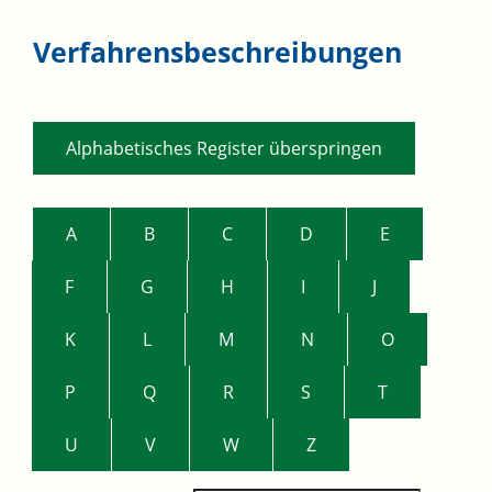
Verfahrensbeschreibungen
Alphabetisches Register überspringen
A
B
C
D
E
F
G
H
I
J
K
L
M
N
O
P
Q
R
S
T
U
V
W
Z