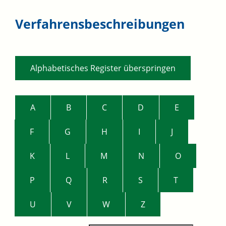
Verfahrensbeschreibungen
Alphabetisches Register überspringen
A
B
C
D
E
F
G
H
I
J
K
L
M
N
O
P
Q
R
S
T
U
V
W
Z